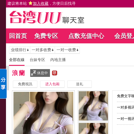
建议将本站
加入收藏
，方便日后找寻
回首页
免费专区
点数充值中心
会员登
业绩排行
一对多收费
一对一收费
全部在線
台妹专区
內地主播
浪蘭
休息中
免費視訊
进入包厢
送礼
免费文字聊
一对多视讯
一对一视讯