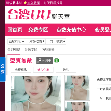
建议将本站
加入收藏
，方便日后找寻
回首页
免费专区
点数充值中心
会员登
业绩排行
一对多收费
一对一收费
全部在線
台妹专区
內地主播
瑩寶無敵
休息中
免費視訊
进入包厢
送礼
免费文字聊
一对多视讯
一对一视讯