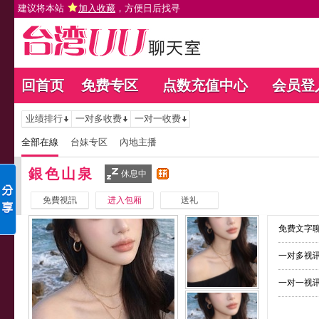
建议将本站
加入收藏
，方便日后找寻
回首页
免费专区
点数充值中心
会员登
业绩排行
一对多收费
一对一收费
全部在線
台妹专区
內地主播
銀色山泉
休息中
免費視訊
进入包厢
送礼
免费文字聊
一对多视讯
一对一视讯