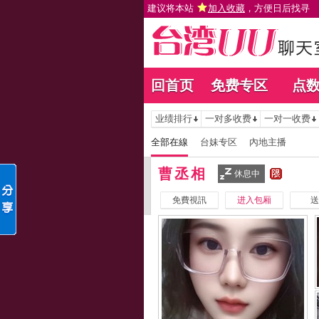
建议将本站
加入收藏
，方便日后找寻
回首页
免费专区
点
业绩排行
一对多收费
一对一收费
全部在線
台妹专区
內地主播
曹丞相
休息中
免費視訊
进入包厢
送