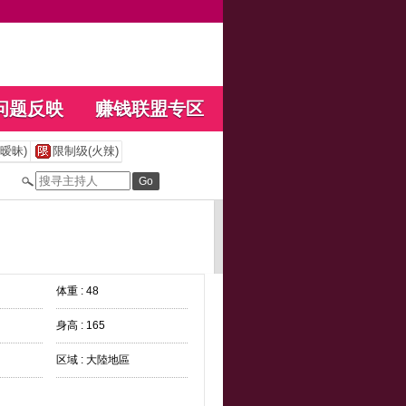
问题反映
赚钱联盟专区
暧昧)
限制级(火辣)
体重 : 48
身高 : 165
区域 : 大陸地區