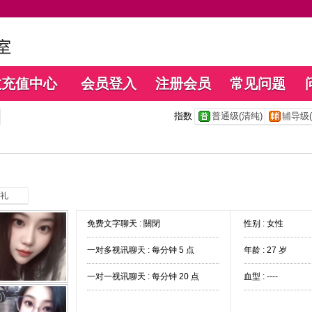
数充值中心
会员登入
注册会员
常见问题
指数
普通级(清纯)
辅导级(
礼
免费文字聊天 :
關閉
性别 : 女性
一对多视讯聊天 :
每分钟 5 点
年龄 : 27 岁
一对一视讯聊天 :
每分钟 20 点
血型 : ----