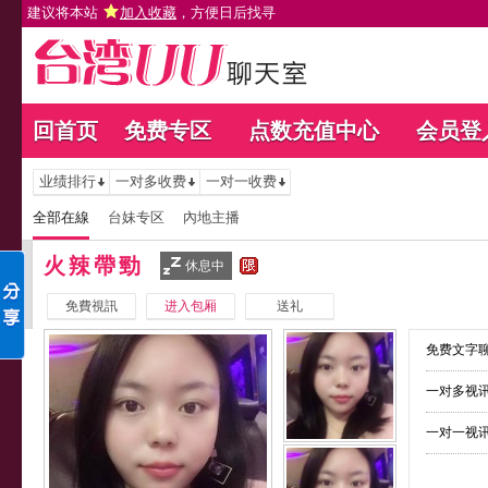
建议将本站
加入收藏
，方便日后找寻
回首页
免费专区
点数充值中心
会员登
业绩排行
一对多收费
一对一收费
全部在線
台妹专区
內地主播
火辣帶勁
休息中
免費視訊
进入包厢
送礼
免费文字聊
一对多视讯
一对一视讯