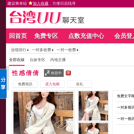
建议将本站
加入收藏
，方便日后找寻
回首页
免费专区
点数充值中心
会员登
业绩排行
一对多收费
一对一收费
全部在線
台妹专区
內地主播
性感倩倩
休息中
免費視訊
进入包厢
送礼
免费文字聊
一对多视讯
一对一视讯