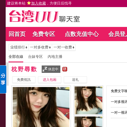
建议将本站
加入收藏
，方便日后找寻
回首页
免费专区
点数充值中心
会员登
业绩排行
一对多收费
一对一收费
全部在線
台妹专区
內地主播
枕野尋歡
休息中
免費視訊
进入包厢
送礼
免费文字聊
一对多视讯
一对一视讯