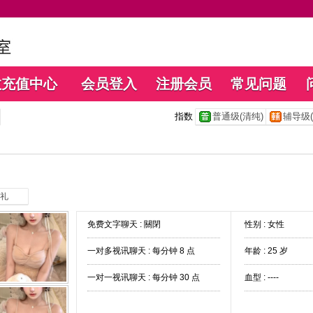
数充值中心
会员登入
注册会员
常见问题
指数
普通级(清纯)
辅导级(
礼
免费文字聊天 :
關閉
性别 : 女性
一对多视讯聊天 :
每分钟 8 点
年龄 : 25 岁
一对一视讯聊天 :
每分钟 30 点
血型 : ----