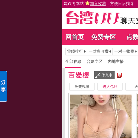
建议将本站
加入收藏
，方便日后找寻
回首页
免费专区
点
业绩排行
一对多收费
一对一收费
全部在線
台妹专区
內地主播
百變櫻
休息中
免費視訊
进入包厢
送