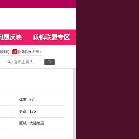
问题反映
赚钱联盟专区
暧昧)
限制级(火辣)
体重 : 37
身高 : 175
区域 : 大陸地區