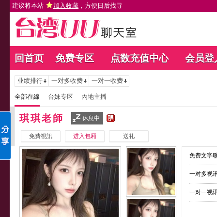
建议将本站
加入收藏
，方便日后找寻
回首页
免费专区
点数充值中心
会员登
业绩排行
一对多收费
一对一收费
全部在線
台妹专区
內地主播
琪琪老師
休息中
免費視訊
进入包厢
送礼
免费文字聊
一对多视讯
一对一视讯