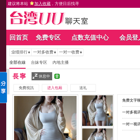
建议将本站
加入收藏
，方便日后找寻
回首页
免费专区
点数充值中心
会员登
业绩排行
一对多收费
一对一收费
全部在線
台妹专区
內地主播
長寧
休息中
免費視訊
进入包厢
送礼
免费文字聊
一对多视讯
一对一视讯