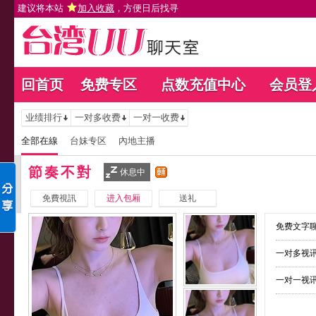
建议将本站
加入收藏
，方便日后找寻
回首页
免费专区
点数充值中心
会员登
业绩排行
一对多收费
一对一收费
全部在線
台妹专区
內地主播
節奏不對
休息中
免費視訊
进入包厢
送礼
免费文字聊
一对多视讯
一对一视讯