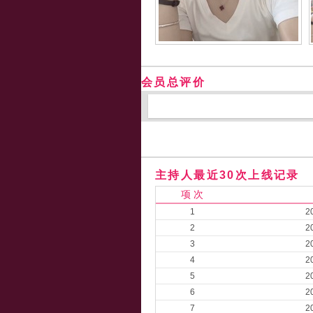
会员总评价
主持人最近30次上线记录
项 次
1
2
2
2
3
2
4
2
5
2
6
2
7
2