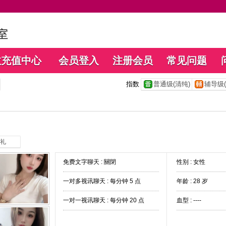
数充值中心
会员登入
注册会员
常见问题
指数
普通级(清纯)
辅导级(
礼
免费文字聊天 :
關閉
性别 : 女性
一对多视讯聊天 :
每分钟 5 点
年龄 : 28 岁
一对一视讯聊天 :
每分钟 20 点
血型 : ----