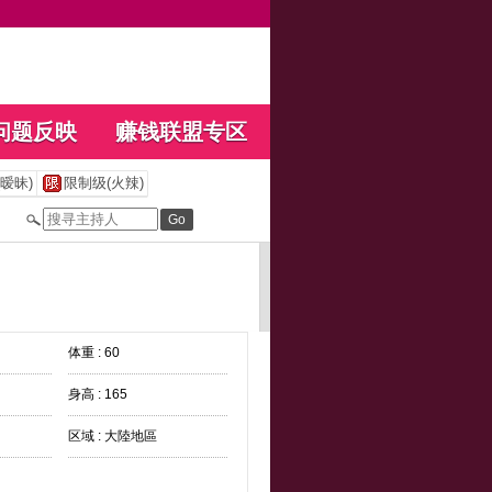
问题反映
赚钱联盟专区
暧昧)
限制级(火辣)
体重 : 60
身高 : 165
区域 : 大陸地區