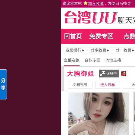
建议将本站
加入收藏
，方便日后找寻
回首页
免费专区
点
业绩排行
一对多收费
一对一收费
全部在線
台妹专区
內地主播
大胸御姐
休息中
免費視訊
进入包厢
送