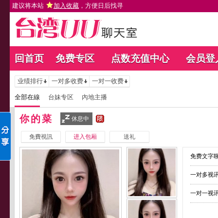
建议将本站
加入收藏
，方便日后找寻
回首页
免费专区
点数充值中心
会员登
业绩排行
一对多收费
一对一收费
全部在線
台妹专区
內地主播
你的菜
休息中
免費視訊
进入包厢
送礼
免费文字聊
一对多视讯
一对一视讯