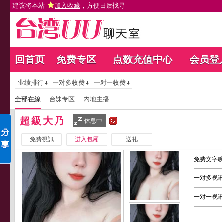
建议将本站
加入收藏
，方便日后找寻
回首页
免费专区
点数充值中心
会员登
业绩排行
一对多收费
一对一收费
全部在線
台妹专区
內地主播
超級大乃
休息中
免費視訊
进入包厢
送礼
免费文字聊
一对多视讯
一对一视讯