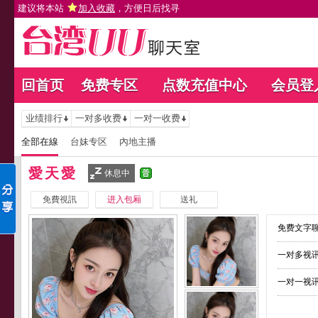
建议将本站
加入收藏
，方便日后找寻
回首页
免费专区
点数充值中心
会员登
业绩排行
一对多收费
一对一收费
全部在線
台妹专区
內地主播
愛天愛
休息中
免費視訊
进入包厢
送礼
免费文字聊
一对多视讯
一对一视讯