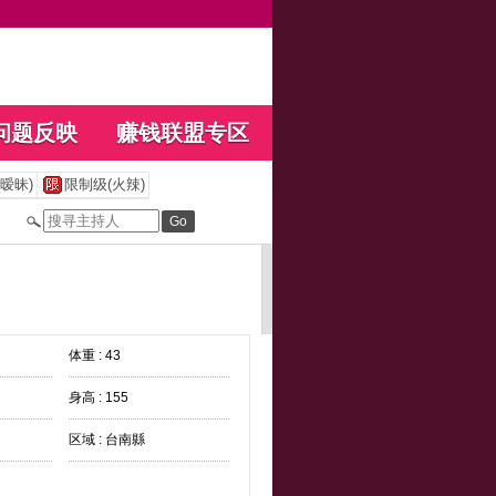
问题反映
赚钱联盟专区
暧昧)
限制级(火辣)
体重 : 43
身高 : 155
区域 : 台南縣