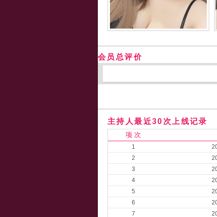
会员总评价
主持人最近30次上线记录
项 次
1
2
2
2
3
2
4
2
5
2
6
2
7
2