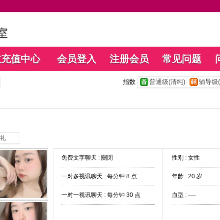
数充值中心
会员登入
注册会员
常见问题
指数
普通级(清纯)
辅导级(
礼
免费文字聊天 :
關閉
性别 : 女性
一对多视讯聊天 :
每分钟 8 点
年龄 : 20 岁
一对一视讯聊天 :
每分钟 30 点
血型 : ----