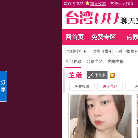
建议将本站
加入收藏
，方便日后找寻
回首页
免费专区
点
业绩排行
一对多收费
一对一收费
全部在線
台妹专区
內地主播
芷儀
休息中
免費視訊
进入包厢
送