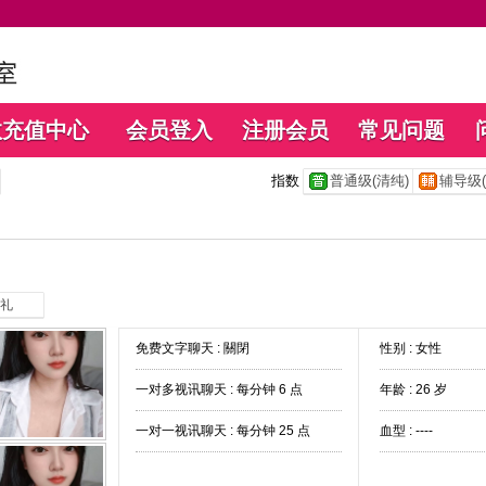
数充值中心
会员登入
注册会员
常见问题
指数
普通级(清纯)
辅导级(
礼
免费文字聊天 :
關閉
性别 : 女性
一对多视讯聊天 :
每分钟 6 点
年龄 : 26 岁
一对一视讯聊天 :
每分钟 25 点
血型 : ----