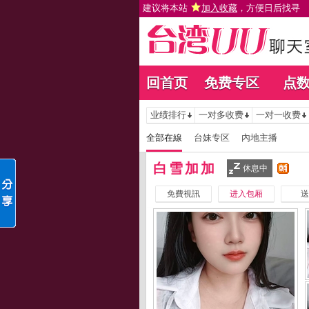
建议将本站
加入收藏
，方便日后找寻
回首页
免费专区
点
业绩排行
一对多收费
一对一收费
全部在線
台妹专区
內地主播
白雪加加
休息中
免費視訊
进入包厢
送