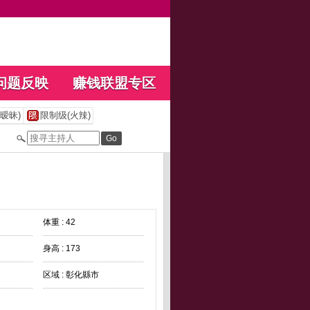
问题反映
赚钱联盟专区
暧昧)
限制级(火辣)
体重 : 42
身高 : 173
区域 : 彰化縣市