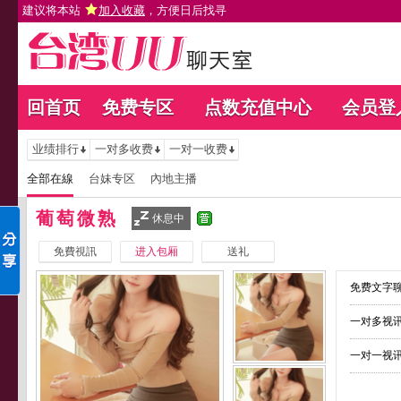
建议将本站
加入收藏
，方便日后找寻
回首页
免费专区
点数充值中心
会员登
业绩排行
一对多收费
一对一收费
全部在線
台妹专区
內地主播
葡萄微熟
休息中
免費視訊
进入包厢
送礼
免费文字聊
一对多视讯
一对一视讯