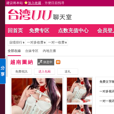
建议将本站
加入收藏
，方便日后找寻
回首页
免费专区
点数充值中心
会员登
业绩排行
一对多收费
一对一收费
全部在線
台妹专区
內地主播
越南圖納
休息中
免費視訊
进入包厢
送礼
免费文字聊
一对多视讯
一对一视讯