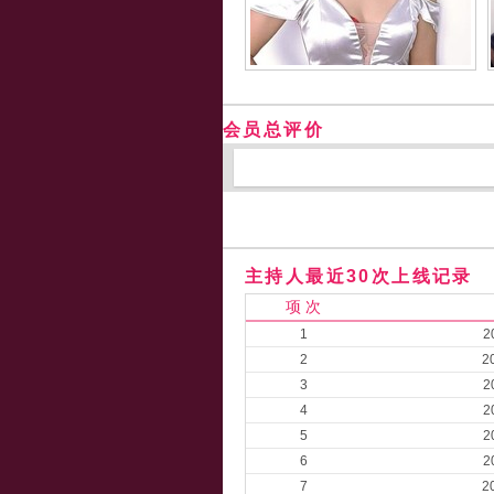
会员总评价
主持人最近30次上线记录
项 次
1
2
2
2
3
2
4
2
5
2
6
2
7
2