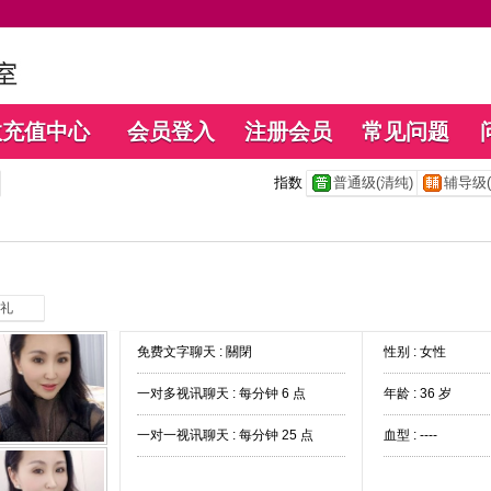
数充值中心
会员登入
注册会员
常见问题
指数
普通级(清纯)
辅导级(
礼
免费文字聊天 :
關閉
性别 : 女性
一对多视讯聊天 :
每分钟 6 点
年龄 : 36 岁
一对一视讯聊天 :
每分钟 25 点
血型 : ----