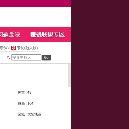
问题反映
赚钱联盟专区
暧昧)
限制级(火辣)
体重 : 48
身高 : 164
区域 : 大陸地區