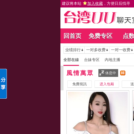
建议将本站
加入收藏
，方便日后找寻
回首页
免费专区
点
业绩排行
一对多收费
一对一收费
全部在線
台妹专区
內地主播
風情萬眾
休息中
免費視訊
进入包厢
送