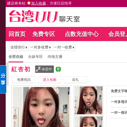
建议将本站
加入收藏
，方便日后找寻
回首页
免费专区
点数充值中心
会员登
业绩排行
一对多收费
一对一收费
全部在線
台妹专区
內地主播
紅杏初
休息中
免費視訊
进入包厢
送礼
免费文字聊
一对多视讯
一对一视讯