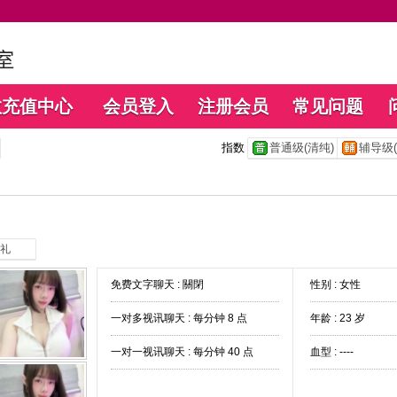
数充值中心
会员登入
注册会员
常见问题
指数
普通级(清纯)
辅导级(
礼
免费文字聊天 :
關閉
性别 : 女性
一对多视讯聊天 :
每分钟 8 点
年龄 : 23 岁
一对一视讯聊天 :
每分钟 40 点
血型 : ----