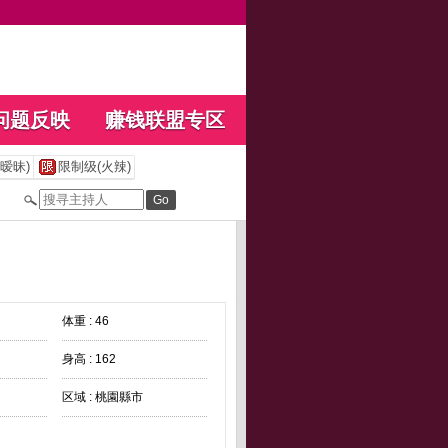
问题反映
赚钱联盟专区
暧昧)
限制级(火辣)
体重 : 46
身高 : 162
区域 : 桃園縣市