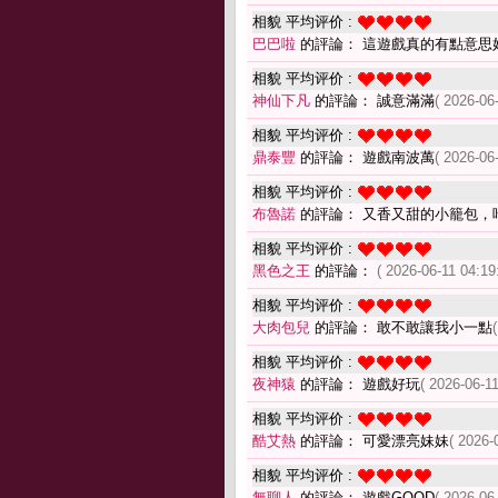
相貌 平均评价 :
巴巴啦
的評論： 這遊戲真的有點意思
相貌 平均评价 :
神仙下凡
的評論： 誠意滿滿
( 2026-06
相貌 平均评价 :
鼎泰豐
的評論： 遊戲南波萬
( 2026-06
相貌 平均评价 :
布魯諾
的評論： 又香又甜的小籠包，
相貌 平均评价 :
黑色之王
的評論：
( 2026-06-11 04:19
相貌 平均评价 :
大肉包兒
的評論： 敢不敢讓我小一點
相貌 平均评价 :
夜神猿
的評論： 遊戲好玩
( 2026-06-11
相貌 平均评价 :
酷艾熱
的評論： 可愛漂亮妹妹
( 2026-
相貌 平均评价 :
無聊人
的評論： 遊戲GOOD
( 2026-06