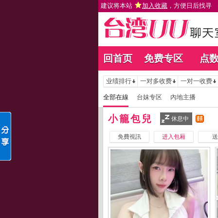
建议将本站
加入收藏
，方便日后找寻
回首页
免费专区
点
业绩排行
一对多收费
一对一收费
全部在線
台妹专区
內地主播
小籠包兒
休息中
免費視訊
进入包厢
送