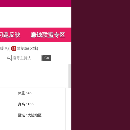
问题反映
赚钱联盟专区
暧昧)
限制级(火辣)
体重 : 45
身高 : 165
区域 : 大陸地區