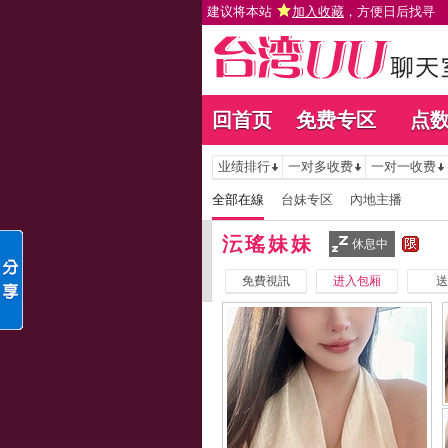
建议将本站
加入收藏
，方便日后找寻
回首页
免费专区
点
业绩排行
一对多收费
一对一收费
全部在線
台妹专区
內地主播
沄瑤妹妹
休息中
免費視訊
进入包厢
送