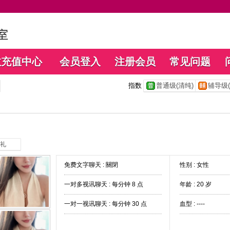
数充值中心
会员登入
注册会员
常见问题
指数
普通级(清纯)
辅导级(
礼
免费文字聊天 :
關閉
性别 : 女性
一对多视讯聊天 :
每分钟 8 点
年龄 : 20 岁
一对一视讯聊天 :
每分钟 30 点
血型 : ----