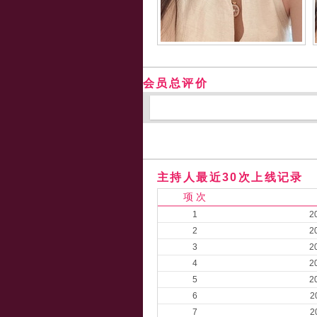
会员总评价
主持人最近30次上线记录
项 次
1
2
2
2
3
2
4
2
5
2
6
2
7
2