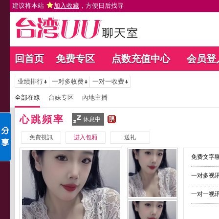
建议将本站
加入收藏
，方便日后找寻
回首页
免费专区
点数充值中心
会员登
业绩排行
一对多收费
一对一收费
全部在線
台妹专区
內地主播
心跳頻率
休息中
免費視訊
进入包厢
送礼
免费文字聊
一对多视讯
一对一视讯