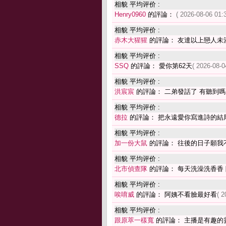
相貌 平均评价 :
Henry0960
的評論：
( 2026-08-06 01:
相貌 平均评价 :
赤木大猩猩
的評論： 友達以上戀人未
相貌 平均评价 :
SSQ
的評論： 愛你第62天
( 2026-08-0
相貌 平均评价 :
洪宸宸
的評論： 二弟發話了 有聽到
相貌 平均评价 :
德拉
的評論： 把永遠愛你寫進詩的結
相貌 平均评价 :
加一份大鼠
的評論： 往後的日子願我
相貌 平均评价 :
北市偵查隊
的評論： 每天洗澡洗香香
相貌 平均评价 :
唉唷威
的評論： 阿姨不看臉最好看
( 2
相貌 平均评价 :
跟原萃一樣寬
的評論： 主播是有趣的