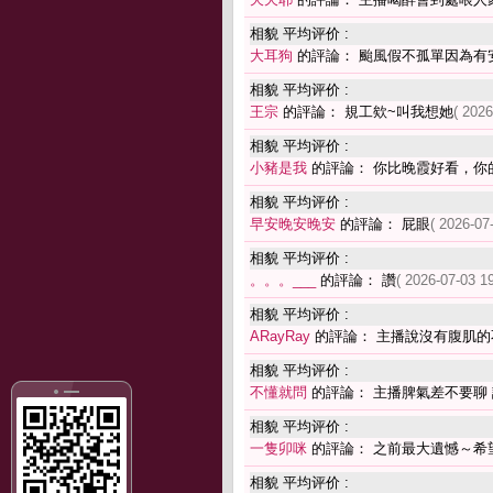
相貌 平均评价 :
大耳狗
的評論： 颱風假不孤單因為有
相貌 平均评价 :
王宗
的評論： 規工欸~叫我想她
( 2026
相貌 平均评价 :
小豬是我
的評論： 你比晚霞好看，你
相貌 平均评价 :
早安晚安晚安
的評論： 屁眼
( 2026-07
相貌 平均评价 :
。。。___
的評論： 讚
( 2026-07-03 19
相貌 平均评价 :
ARayRay
的評論： 主播說沒有腹肌的
相貌 平均评价 :
不懂就問
的評論： 主播脾氣差不要聊
相貌 平均评价 :
一隻卯咪
的評論： 之前最大遺憾～希
相貌 平均评价 :