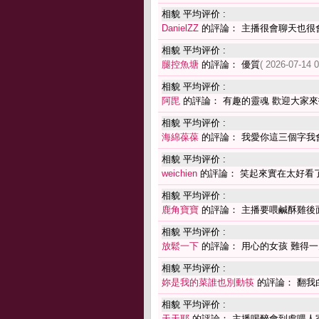
相貌 平均评价 :
DanielZZ
的評論： 主播很會聊天也很
相貌 平均评价 :
腿控魚塘
的評論： 優質
( 2026-07-14 0
相貌 平均评价 :
阿毘
的評論： 有趣的靈魂 歡迎大家
相貌 平均评价 :
海綿葆葆
的評論： 我愛你這三個字我
相貌 平均评价 :
weichien
的評論： 笑起來實在太好看
相貌 平均评价 :
鹿角寶寶
的評論： 主播要喂鹹酥雞後
相貌 平均评价 :
放鬆一下
的評論： 用心的女孩 難得一
相貌 平均评价 :
妳是我的菜誰也別動筷
的評論： 翻我
相貌 平均评价 :
天天耶
的評論： 主播喝醉會到處喂人