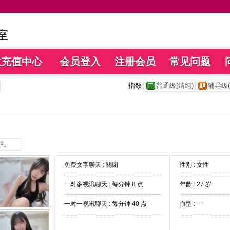
数充值中心
会员登入
注册会员
常见问题
指数
普通级(清纯)
辅导级(
礼
免费文字聊天 :
關閉
性别 : 女性
一对多视讯聊天 :
每分钟 8 点
年龄 : 27 岁
一对一视讯聊天 :
每分钟 40 点
血型 : ----