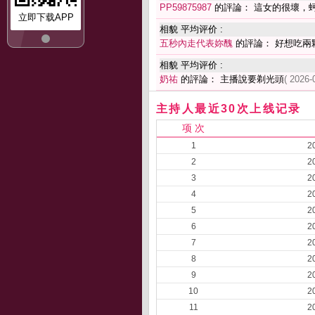
PP59875987
的評論： 這女的很壞，
立即下载APP
相貌 平均评价 :
五秒內走代表妳醜
的評論： 好想吃兩
相貌 平均评价 :
奶祐
的評論： 主播說要剃光頭
( 2026-
主持人最近30次上线记录
项 次
1
2
2
2
3
2
4
2
5
2
6
2
7
2
8
2
9
2
10
2
11
2