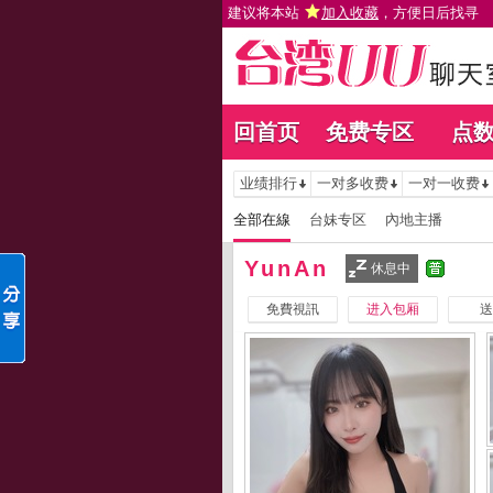
建议将本站
加入收藏
，方便日后找寻
回首页
免费专区
点
业绩排行
一对多收费
一对一收费
全部在線
台妹专区
內地主播
YunAn
休息中
免費視訊
进入包厢
送