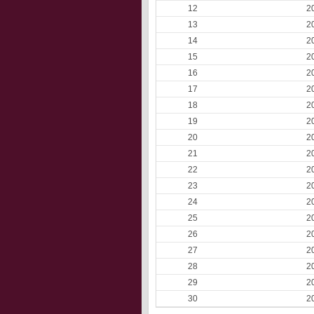
12
2
13
2
14
2
15
2
16
2
17
2
18
2
19
2
20
2
21
2
22
2
23
2
24
2
25
2
26
2
27
2
28
2
29
2
30
2