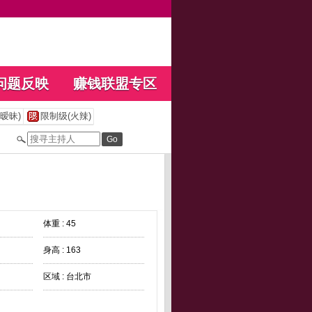
问题反映
赚钱联盟专区
暧昧)
限制级(火辣)
体重 : 45
身高 : 163
区域 : 台北市