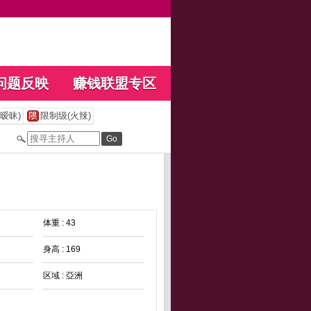
问题反映
赚钱联盟专区
暧昧)
限制级(火辣)
体重 : 43
身高 : 169
区域 : 亞洲