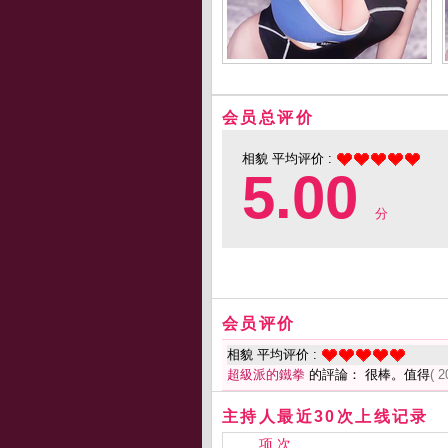
会员总评价
相貌 平均评价 :
5.00
分
会员评价
相貌 平均评价 :
超級派的鐵拳
的評論： 很棒。值得
( 2
主持人最近30次上线记录
项 次