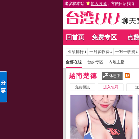
建议将本站
加入收藏
，方便日后找寻
回首页
免费专区
点
业绩排行
一对多收费
一对一收费
全部在線
台妹专区
內地主播
越南楚德
休息中
免費視訊
进入包厢
送