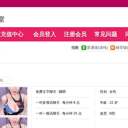
数充值中心
会员登入
注册会员
常见问题
指数
普通级(清纯)
辅导级(
礼
免费文字聊天 :
關閉
性别 : 女性
一对多视讯聊天 :
每分钟 8 点
年龄 : 22 岁
一对一视讯聊天 :
每分钟 25 点
血型 : B型