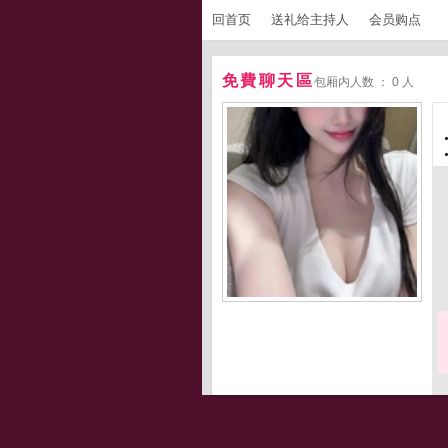
回首页
送礼给主持人
会员购点
免費聊天區
包厢内人数 ： 0 人