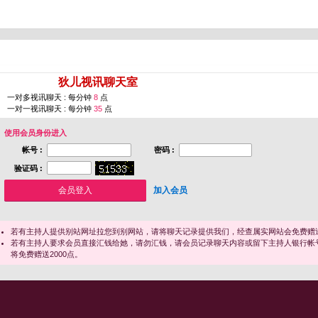
您即将进入 [
狄儿视讯聊天室
]
一对多视讯聊天 : 每分钟
8
点
一对一视讯聊天 : 每分钟
35
点
使用会员身份进入
帐号 :
密码 :
验证码 :
加入会员
若有主持人提供别站网址拉您到别网站，请将聊天记录提供我们，经查属实网站会免费赠送
若有主持人要求会员直接汇钱给她，请勿汇钱，请会员记录聊天内容或留下主持人银行帐
将免费赠送2000点。